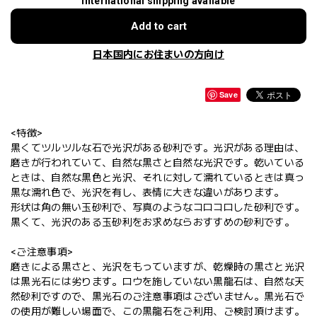
International shipping available
Add to cart
日本国内にお住まいの方向け
Save
<特徴>
黒くてツルツルな石で光沢がある砂利です。光沢がある理由は、
磨きが行われていて、自然な黒さと自然な光沢です。乾いている
ときは、自然な黒色と光沢、それに対して濡れているときは真っ
黒な濡れ色で、光沢を有し、表情に大きな違いがあります。
形状は角の無い玉砂利で、写真のようなコロコロした砂利です。
黒くて、光沢のある玉砂利をお求めならおすすめの砂利です。
<ご注意事項>
磨きによる黒さと、光沢をもっていますが、乾燥時の黒さと光沢
は黒光石には劣ります。ロウを施していない黒龍石は、自然な天
然砂利ですので、黒光石のご注意事項はございません。黒光石で
の使用が難しい場面で、この黒龍石をご利用、ご検討頂けます。