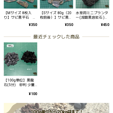
【Mサイズ 8枚入
【Sサイズ 80g（20
水草用ミニプランタ
り】サビ黒平石 扁
枚前後）】サビ黒平
ー(浅間黒溶岩石 )
平な石 厚み約
石 扁平な石 厚み約
1個 水草定植 水
¥350
¥350
¥450
3~8mm 大きさ約
1~6mm 大きさ約
槽 レイアウト 溶
50~100mm 石積み
20~70mm 石積み
岩
階段石にも使える テ
階段石にも使える テ
最近チェックした商品
ラリウム 階段 日本
ラリウム 階段 日本
風 かっこいい
風 かっこいい
【100g単位】黒龍
石(5分) 砂利 少量
少ない単位から か
っこいい 高級感
¥100
日本風 砂利 水槽