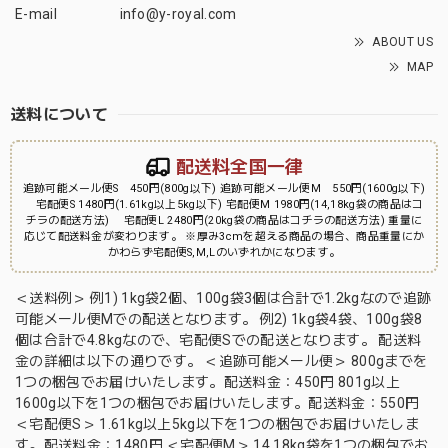
E-mail
info@y-royal.com
ABOUT US
MAP
送料について
配送料全国一律
追跡可能メール便S 450円(800g以下) 追跡可能メール便M 550円(1600g以下)
宅配便S 1480円(1.61kg以上5kg以下) 宅配便M 1980円(14,18kg袋の商品はコ
チラの配送方法) 宅配便L 2480円(20kg袋の商品はコチラの配送方法) 重量に
応じて配送料金が変わります。 ※厚み3cmを超える商品の場合、商品重量にか
かわらず宅配便S,M,Lのいずれかになります。
＜送料例＞ 例1) 1kg袋2個、100g袋3個は合計で1.2kgなので追跡
可能メール便Mでの配送となります。 例2) 1kg袋4袋、100g袋8
個は合計で4.8kgなので、宅配便Sでの配送となります。 配送料
金の詳細は以下の通りです。 ＜追跡可能メール便＞ 800gまでを
1つの梱包でお届けいたします。配送料金：450円 801g以上
1600g以下を1つの梱包でお届けいたします。配送料金：550円
＜宅配便S＞ 1.61kg以上5kg以下を1つの梱包でお届けいたしま
す。配送料金：1480円 ＜宅配便M＞ 14,18kg袋を1つの梱包でお