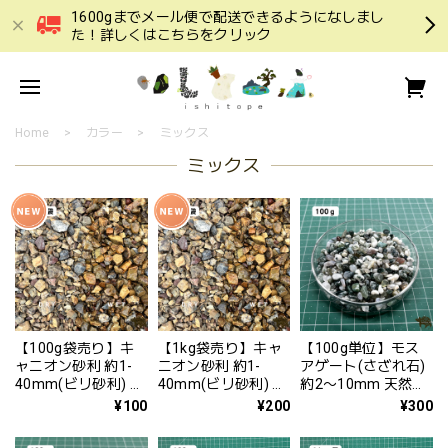
1600gまでメール便で配送できるようになしまし
た！詳しくはこちらをクリック
Home
カラー
ミックス
ミックス
【100g袋売り】キ
【1kg袋売り】キャ
【100g単位】モス
ャニオン砂利 約1-
ニオン砂利 約1-
アゲート(さざれ石)
40mm(ビリ砂利) 砂
40mm(ビリ砂利) 砂
約2〜10mm 天然石
利 少量 少ない単位
利 少量 少ない単位
のさざれ石 100g 少
¥100
¥200
¥300
から アメリカ風 か
から アメリカ風 か
量から購入可能 テラ
っこいい アガベ
っこいい アガベ
リウムや手芸におす