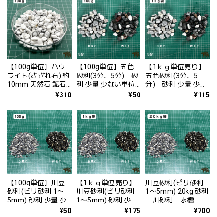
砂利
砂利
すめ
【100g単位】ハウ
【100g単位】五色
【1ｋｇ単位売り】
ライト(さざれ石) 約
砂利(3分、5分) 砂
五色砂利(3分、5
10mm 天然石 鉱石
利 少量 少ない単位
分) 砂利 少量 少な
100g 磨かれた砂利
から かっこいい
い単位から かっこ
¥310
¥50
¥115
少量から 少ない単位
日本風
いい 日本風
から 水槽 底砂 砂
利
【100g単位】川豆
【1ｋｇ単位売り】
川豆砂利(ビリ砂利
砂利(ビリ砂利 1〜
川豆砂利(ビリ砂利
1〜5mm) 20kg 砂利
5mm) 砂利 少量 少
1〜5mm) 砂利 少量
川砂利 水槽 底
量から購入 川砂
少量から購入 川砂
砂利 日本風
¥50
¥175
¥700