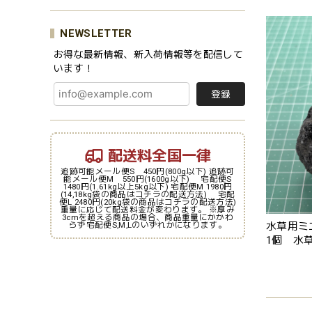
NEWSLETTER
お得な最新情報、新入荷情報等を配信して
います！
登録
配送料全国一律
追跡可能メール便S 450円(800g以下) 追跡可
能メール便M 550円(1600g以下) 宅配便S
1480円(1.61kg以上5kg以下) 宅配便M 1980円
(14,18kg袋の商品はコチラの配送方法) 宅配
便L 2480円(20kg袋の商品はコチラの配送方法)
重量に応じて配送料金が変わります。 ※厚み
3cmを超える商品の場合、商品重量にかかわ
水草用ミ
らず宅配便S,M,Lのいずれかになります。
1個 水
岩