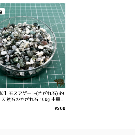
単位】モスアゲート(さざれ石) 約
量か
能 テラリウムや手芸におすすめ
¥300