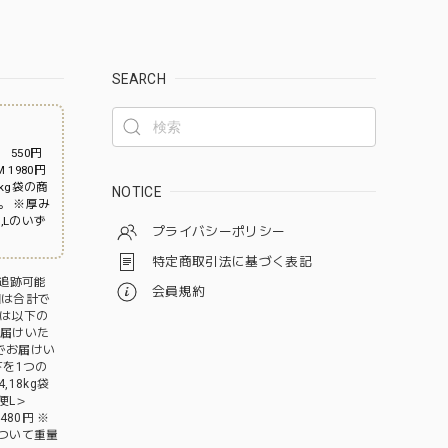
SEARCH
 550円
 1980円
0kg袋の商
NOTICE
。 ※厚み
,Lのいず
プライバシーポリシー
特定商取引法に基づく表記
で追跡可能
会員規約
個は合計で
細は以下の
お届けいた
包でお届けい
下を1つの
18kg袋
便L＞
80円 ※
ついて重量