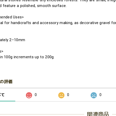
ural stones resemble tiny enclosed forests. They are small, irreg
d feature a polished, smooth surface.
ended Uses>
al for handicrafts and accessory making, as decorative gravel for
ately 2–10mm
s>
 in 100g increments up to 200g.
の評価
べて
0
0
0
関連商品