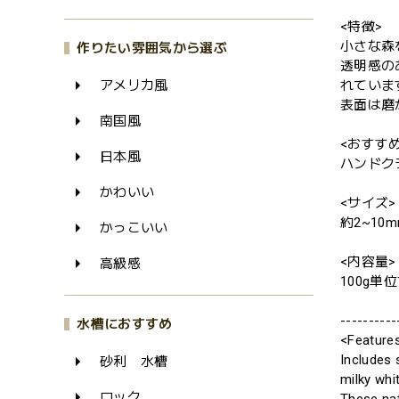
<特徴>
小さな森
作りたい雰囲気から選ぶ
透明感の
アメリカ風
れていま
表面は磨
南国風
<おすす
日本風
ハンドク
かわいい
<サイズ>
約2~10
かっこいい
<内容量>
高級感
100g単
----------
水槽におすすめ
<Feature
Includes 
砂利 水槽
milky whi
ロック