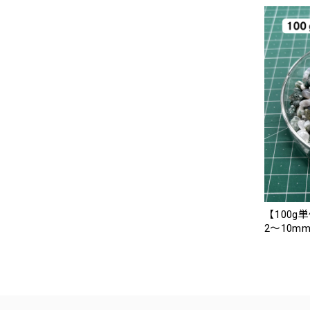
【100g
2〜10mm 天然石のさざれ石 100g 少
ら購入可