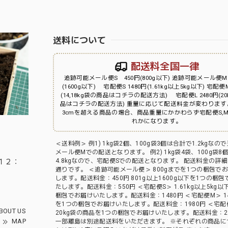
送料について
配送料全国一律
追跡可能メール便S 450円(800g以下) 追跡可能メール便M
(1600g以下) 宅配便S 1480円(1.61kg以上5kg以下) 宅配便M
(14,18kg袋の商品はコチラの配送方法) 宅配便L 2480円(2
品はコチラの配送方法) 重量に応じて配送料金が変わります
3cmを超える商品の場合、商品重量にかかわらず宅配便S,M
れかになります。
＜送料例＞ 例1) 1kg袋2個、100g袋3個は合計で1.2kgなの
メール便Mでの配送となります。 例2) 1kg袋4袋、100g袋8
１２：
4.8kgなので、宅配便Sでの配送となります。 配送料金の詳
通りです。 ＜追跡可能メール便＞ 800gまでを1つの梱包で
します。配送料金：450円 801g以上1600g以下を1つの梱
たします。配送料金：550円 ＜宅配便S＞ 1.61kg以上5kg以
梱包でお届けいたします。配送料金：1480円 ＜宅配便M＞ 14,
を1つの梱包でお届けいたします。配送料金：1980円 ＜宅配
BOUT US
20kg袋の商品を1つの梱包でお届けいたします。配送料金：24
MAP
一部離島は別途配送料をいただきます。 ※それぞれの商品に