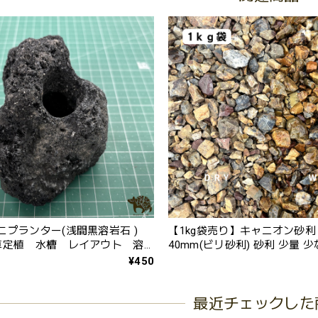
ニプランター(浅間黒溶岩石 )
【1kg袋売り】キャニオン砂利 
草定植 水槽 レイアウト 溶
40mm(ビリ砂利) 砂利 少量 
ら アメリカ風 かっこいい 
¥450
利
最近チェックした