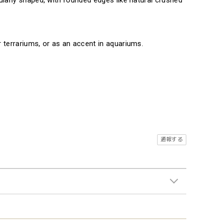
ularly shaped, with rounded edges like natural crushed
 terrariums, or as an accent in aquariums.
通報する