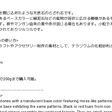
を閉じ込めたような天然石のさざれ石です。
あるベースカラーに緑泥石などの鉱物が苔状に広がる模様がある
す。鉄やマンガン由来の黒や赤が混じる場合もあります。小粒で
かれておりツルツルです。
めの使い方>
ラフトやアクセサリー制作の素材として、テラリウムの化粧砂利
mm
位で200gまで購入可能。
----------------------------
s>
stones with a translucent base color featuring moss-like patterns 
te base exhibiting the same patterns. Black or red hues from iro