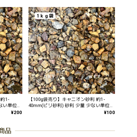
約1-
【100g袋売り】キャニオン砂利 約1-
少ない単位か
40mm(ビリ砂利) 砂利 少量 少ない単位か
アガベ 砂
ら アメリカ風 かっこいい アガベ 砂
¥200
¥100
利
商品