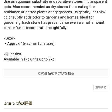
Use as aquarium substrate or decorative stones in transparent
pots. Also recommended as dry stones for creating the
ambiance of potted plants or dry gardens. Its gentle, light pink
color subtly adds color to gardens and homes. Ideal for
gardening. Each stone has presence, so even a small amount
can be fun to incorporate thoughtfully.
<Size>
・Approx. 15-25mm (one size)
<Quantity>
Available in 1kg units up to 7kg.
この商品をアプリで見る
通報する
ショップの評価