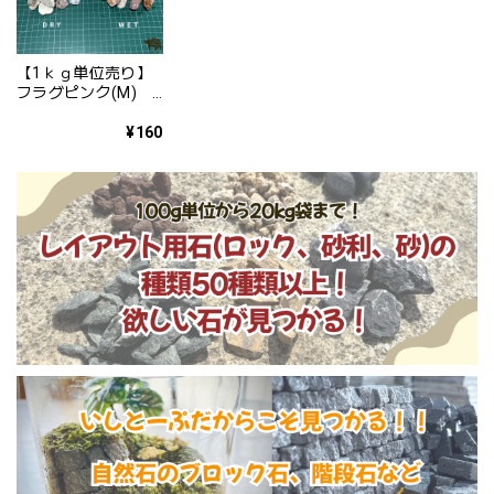
【1ｋｇ単位売り】
フラグピンク(M)
砂利 少量 少ない単
位から かわいい
¥160
砂利