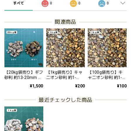
すべて
0
0
0
関連商品
【20kg袋売り】ギフ
【1kg袋売り】キャ
【100g袋売り】キ
砂利 約13-20mm 砂
ニオン砂利 約1-
ャニオン砂利 約1-
利 少量 少ない単位
40mm(ビリ砂利) 砂
40mm(ビリ砂利) 砂
¥1,500
¥200
¥100
から アメリカ風 か
利 少量 少ない単位
利 少量 少ない単位
っこいい アガベ
から アメリカ風 か
から アメリカ風 か
岐阜石 砂利
っこいい アガベ
っこいい アガベ
最近チェックした商品
砂利
砂利