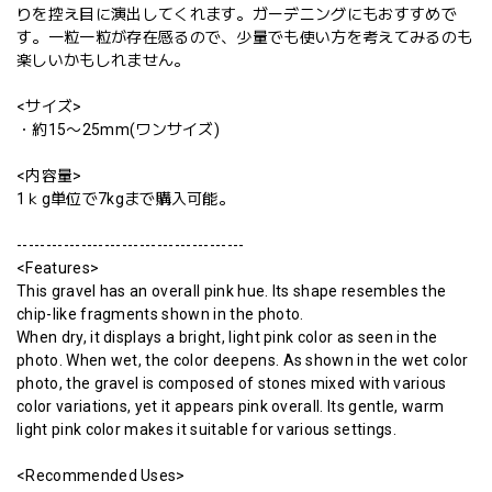
りを控え目に演出してくれます。ガーデニングにもおすすめで
す。一粒一粒が存在感るので、少量でも使い方を考えてみるのも
楽しいかもしれません。
<サイズ>
・約15〜25mm(ワンサイズ)
<内容量>
1ｋg単位で7kgまで購入可能。
---------------------------------------
<Features>
This gravel has an overall pink hue. Its shape resembles the
chip-like fragments shown in the photo.
When dry, it displays a bright, light pink color as seen in the
photo. When wet, the color deepens. As shown in the wet color
photo, the gravel is composed of stones mixed with various
color variations, yet it appears pink overall. Its gentle, warm
light pink color makes it suitable for various settings.
<Recommended Uses>