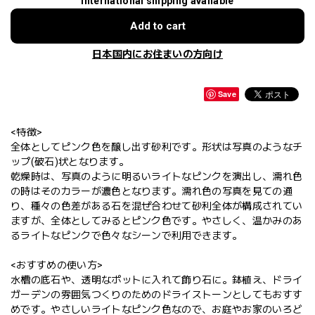
International shipping available
Add to cart
日本国内にお住まいの方向け
Save
<特徴>
全体としてピンク色を醸し出す砂利です。形状は写真のようなチ
ップ(破石)状となります。
乾燥時は、写真のように明るいライトなピンクを演出し、濡れ色
の時はそのカラーが濃色となります。濡れ色の写真を見ての通
り、種々の色差がある石を混ぜ合わせて砂利全体が構成されてい
ますが、全体としてみるとピンク色です。やさしく、温かみのあ
るライトなピンクで色々なシーンで利用できます。
<おすすめの使い方>
水槽の底石や、透明なポットに入れて飾り石に。鉢植え、ドライ
ガーデンの雰囲気つくりのためのドライストーンとしてもおすす
めです。やさしいライトなピンク色なので、お庭やお家のいろど