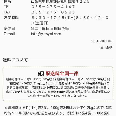
住所
山梨県中巨摩郡昭和町飯喰１２２５
TEL
０５５－２７５－４１４７
FAX
０５５－２７５－８５８３
営業時間
８：３０～１７:１５(平日)８：３０～１２：０
０(土曜日)
定休日
第二土曜日 日曜日 祝日
E-mail
info@y-royal.com
ABOUT US
MAP
送料について
配送料全国一律
追跡可能メール便S 450円(800g以下) 追跡可能メール便M 550円(1600g以下)
宅配便S 1480円(1.61kg以上5kg以下) 宅配便M 1980円(14,18kg袋の商品はコ
チラの配送方法) 宅配便L 2480円(20kg袋の商品はコチラの配送方法) 重量に
応じて配送料金が変わります。 ※厚み3cmを超える商品の場合、商品重量にか
かわらず宅配便S,M,Lのいずれかになります。
＜送料例＞ 例1) 1kg袋2個、100g袋3個は合計で1.2kgなので追跡
可能メール便Mでの配送となります。 例2) 1kg袋4袋、100g袋8