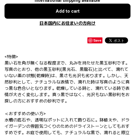
International shipping available
Add to cart
日本国内にお住まいの方向け
Save
<特徴>
黒い石を角が無くなる程度まで、丸みを持たせた黒玉砂利です。
写真のとおり、他の黒玉砂利(黒光石、黒龍石)と比べて、濡れて
いない素の状態(乾燥時)は、黒さも光沢も劣ります。しかし、天
然砂利として、ナチュラルな表情で、濡れた時は写真のように真
っ黒な色合いとなります。乾燥している時と、濡れている時で表
情が大きく変化します。真っ黒ではなく、光沢もない黒砂利をお
探しの方におすすめの砂利です。
＜おすすめの使い方>
水槽の底石や、透明なポットに入れて飾り石に。鉢植えや、ドラ
イガーデンの雰囲気つくりのためのドライストーンとしてもおす
すめです。お庭で使用しても、ナチュラルな黒で、濡れると際立