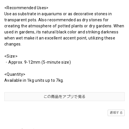
<Recommended Uses>
Use as substrate in aquariums or as decorative stones in
transparent pots. Also recommended as dry stones for
creating the atmosphere of potted plants or dry gardens. When
used in gardens, its natural black color and striking darkness
when wet make it an excellent accent point, utilizing these
changes.
<Size>
・Approx. 9-12mm (5-minute size)
<Quantity>
Available in 1kg units up to 7kg.
この商品をアプリで見る
通報する