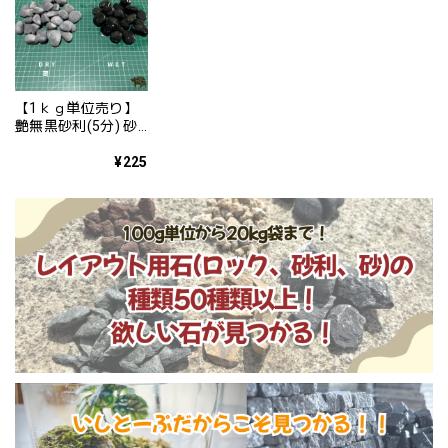
【1ｋｇ単位売り】
艶無黒砂利(5分) 砂
利 少量 少ない単位
から かっこいい
¥225
日本風 砂利 水槽