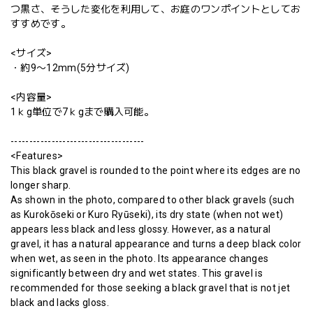
つ黒さ、そうした変化を利用して、お庭のワンポイントとしてお
すすめです。
<サイズ>
・約9〜12mm(5分サイズ)
<内容量>
1ｋg単位で7ｋgまで購入可能。
------------------------------------
<Features>
This black gravel is rounded to the point where its edges are no
longer sharp.
As shown in the photo, compared to other black gravels (such
as Kurokōseki or Kuro Ryūseki), its dry state (when not wet)
appears less black and less glossy. However, as a natural
gravel, it has a natural appearance and turns a deep black color
when wet, as seen in the photo. Its appearance changes
significantly between dry and wet states. This gravel is
recommended for those seeking a black gravel that is not jet
black and lacks gloss.