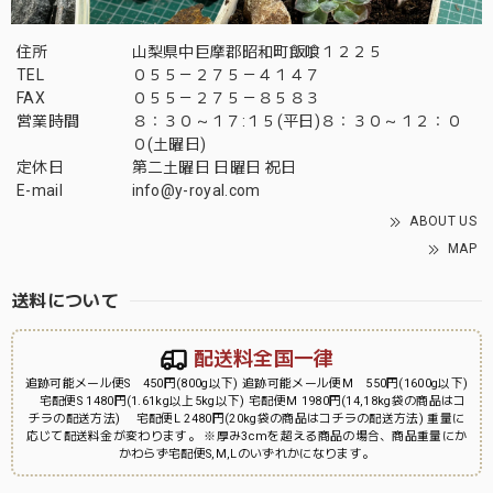
住所
山梨県中巨摩郡昭和町飯喰１２２５
TEL
０５５－２７５－４１４７
FAX
０５５－２７５－８５８３
営業時間
８：３０～１７:１５(平日)８：３０～１２：０
０(土曜日)
定休日
第二土曜日 日曜日 祝日
E-mail
info@y-royal.com
ABOUT US
MAP
送料について
配送料全国一律
追跡可能メール便S 450円(800g以下) 追跡可能メール便M 550円(1600g以下)
宅配便S 1480円(1.61kg以上5kg以下) 宅配便M 1980円(14,18kg袋の商品はコ
チラの配送方法) 宅配便L 2480円(20kg袋の商品はコチラの配送方法) 重量に
応じて配送料金が変わります。 ※厚み3cmを超える商品の場合、商品重量にか
かわらず宅配便S,M,Lのいずれかになります。