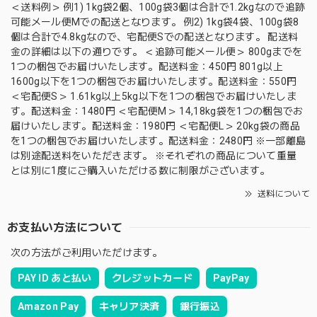
＜送料例＞ 例1) 1kg袋2個、100g袋3個は合計で1.2kgなので追跡
可能メール便Mでの配送となります。 例2) 1kg袋4袋、100g袋8
個は合計で4.8kgなので、宅配便Sでの配送となります。 配送料
金の詳細は以下の通りです。 ＜追跡可能メール便＞ 800gまでを
1つの梱包でお届けいたします。配送料金：450円 801g以上
1600g以下を1つの梱包でお届けいたします。配送料金：550円
＜宅配便S＞ 1.61kg以上5kg以下を1つの梱包でお届けいたしま
す。配送料金：1480円 ＜宅配便M＞ 14,18kg袋を1つの梱包でお
届けいたします。配送料金：1980円 ＜宅配便L＞ 20kg袋の商品
を1つの梱包でお届けいたします。配送料金：2480円 ※一部離島
は別途配送料をいただきます。 ※それぞれの商品について重量
とは別に1度にご購入いただける数に制限がございます。
送料について
お支払い方法について
次の方法がご利用いただけます。
PAY ID あと払い
クレジットカード
PayPay
Amazon Pay
キャリア決済
銀行振込