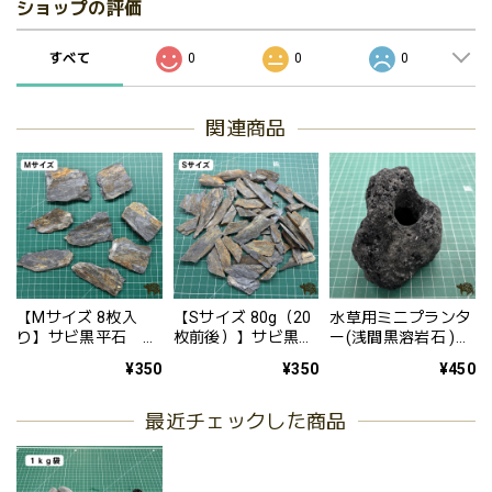
ショップの評価
すべて
0
0
0
関連商品
【Mサイズ 8枚入
【Sサイズ 80g（20
水草用ミニプランタ
り】サビ黒平石 扁
枚前後）】サビ黒平
ー(浅間黒溶岩石 )
平な石 厚み約
石 扁平な石 厚み約
1個 水草定植 水
¥350
¥350
¥450
3~8mm 大きさ約
1~6mm 大きさ約
槽 レイアウト 溶
50~100mm 石積み
20~70mm 石積み
岩
階段石にも使える テ
階段石にも使える テ
最近チェックした商品
ラリウム 階段 日本
ラリウム 階段 日本
風 かっこいい
風 かっこいい