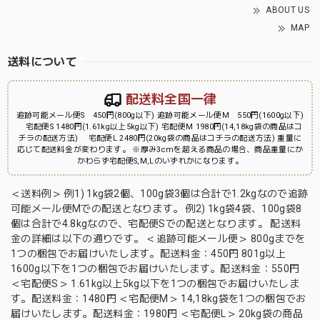
ABOUT US
MAP
送料について
配送料全国一律
追跡可能メール便S 450円(800g以下) 追跡可能メール便M 550円(1600g以下)
宅配便S 1480円(1.61kg以上5kg以下) 宅配便M 1980円(14,18kg袋の商品はコ
チラの配送方法) 宅配便L 2480円(20kg袋の商品はコチラの配送方法) 重量に
応じて配送料金が変わります。 ※厚み3cmを超える商品の場合、商品重量にか
かわらず宅配便S,M,Lのいずれかになります。
＜送料例＞ 例1) 1kg袋2個、100g袋3個は合計で1.2kgなので追跡
可能メール便Mでの配送となります。 例2) 1kg袋4袋、100g袋8
個は合計で4.8kgなので、宅配便Sでの配送となります。 配送料
金の詳細は以下の通りです。 ＜追跡可能メール便＞ 800gまでを
1つの梱包でお届けいたします。配送料金：450円 801g以上
1600g以下を1つの梱包でお届けいたします。配送料金：550円
＜宅配便S＞ 1.61kg以上5kg以下を1つの梱包でお届けいたしま
す。配送料金：1480円 ＜宅配便M＞ 14,18kg袋を1つの梱包でお
届けいたします。配送料金：1980円 ＜宅配便L＞ 20kg袋の商品