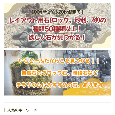
水槽の砂利やテラリ
ウムの石、アメリカ
風な植物(アガベ)の
鉢植えの化粧砂利に
おすすめ
人気のキーワード