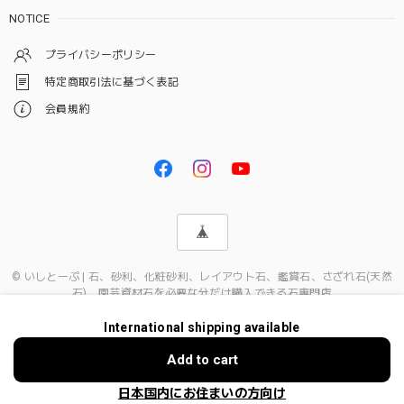
NOTICE
プライバシーポリシー
特定商取引法に基づく表記
会員規約
© いしとーぷ | 石、砂利、化粧砂利、レイアウト石、鑑賞石、さざれ石(天然
石)、園芸資材石を必要な分だけ購入できる石専門店
International shipping available
ショップに質問する
Add to cart
日本国内にお住まいの方向け