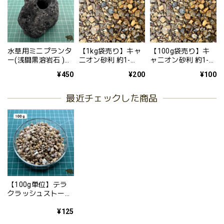
水草用ミニプランタ
【1kg袋売り】キャ
【100g袋売り】キ
ー(浅間黒溶岩石 )
ニオン砂利 約1-
ャニオン砂利 約1-
1個 水草定植 水
40mm(ビリ砂利) 砂
40mm(ビリ砂利) 砂
¥450
¥200
¥100
槽 レイアウト 溶
利 少量 少ない単位
利 少量 少ない単位
岩
から アメリカ風 か
から アメリカ風 か
っこいい アガベ
っこいい アガベ
最近チェックした商品
砂利
砂利
【100g単位】テラ
クラッシュストーン
約3-6mm 自然な色
味の茶色い細かい砂
¥125
利 少量から購入可能