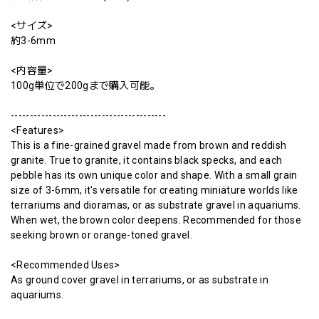
<サイズ>
約3-6mm
<内容量>
100g単位で200gまで購入可能。
-----------------------------------------
<Features>
This is a fine-grained gravel made from brown and reddish
granite. True to granite, it contains black specks, and each
pebble has its own unique color and shape. With a small grain
size of 3-6mm, it's versatile for creating miniature worlds like
terrariums and dioramas, or as substrate gravel in aquariums.
When wet, the brown color deepens. Recommended for those
seeking brown or orange-toned gravel.
<Recommended Uses>
As ground cover gravel in terrariums, or as substrate in
aquariums.